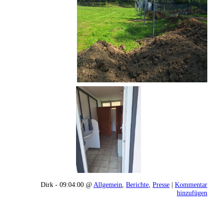
Dirk - 09:04:00 @
Allgemein
,
Berichte
,
Presse
|
Kommentar
hinzufügen