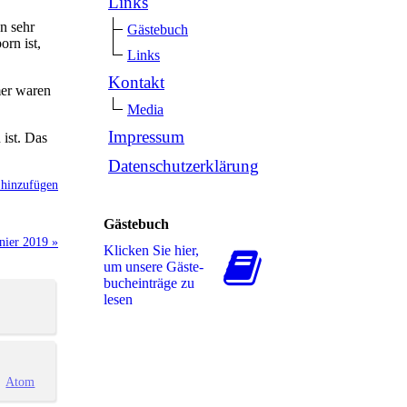
Links
n sehr
Gästebuch
rn ist,
Links
Kontakt
mer waren
Media
Impressum
ist. Das
Datenschutzerklärung
hinzufügen
Gästebuch
nier 2019 »
Klicken Sie hier,
um unsere Gäs­te­
buch­ein­trä­ge zu
lesen
Atom