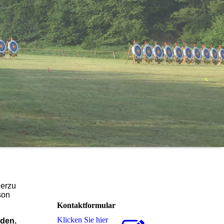
ierzu
son
Kontaktformular
Klicken Sie hier
den.