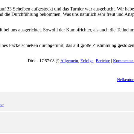
auf 33 Scheiben aufgestockt und das Turnier war ausgebucht. Wir habe
und die Durchführung bekommen. Was uns natürlich sehr freut und Anspo
t bei uns ausgerichtet. Sowohl der Kampfrichter, als auch die Teilneh
eines Fackelschießen durchgeführt, das auf große Zustimmung gestoßen 
Dirk - 17:57:08 @
Allgemein
,
Erfolge
,
Berichte
|
Kommentar 
Nelkentur
sse