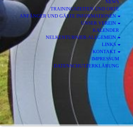
NEWS
TRAININGSZEITEN UND ORTE
ANFÄNGER UND GÄSTE INFORMATIONEN
UNSER VEREIN
KALENDER
NELKENTURNIER-ALLGEMEIN
LINKS
KONTAKT
IMPRESSUM
DATENSCHUTZERKLÄRUNG