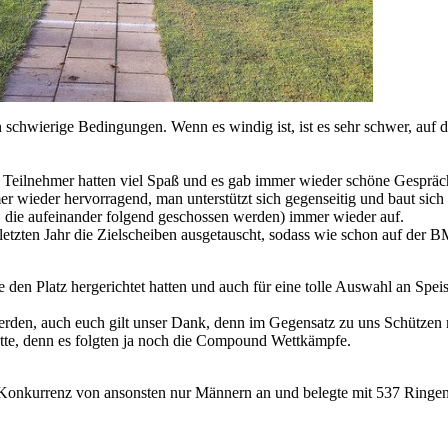
 schwierige Bedingungen. Wenn es windig ist, ist es sehr schwer, auf 
e Teilnehmer hatten viel Spaß und es gab immer wieder schöne Gespräc
 wieder hervorragend, man unterstützt sich gegenseitig und baut sich
e, die aufeinander folgend geschossen werden) immer wieder auf.
letzten Jahr die Zielscheiben ausgetauscht, sodass wie schon auf der B
e den Platz hergerichtet hatten und auch für eine tolle Auswahl an Spei
erden, auch euch gilt unser Dank, denn im Gegensatz zu uns Schützen 
tte, denn es folgten ja noch die Compound Wettkämpfe.
er Konkurrenz von ansonsten nur Männern an und belegte mit 537 Ringen