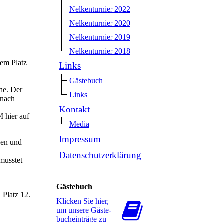
Nelkenturnier 2022
Nelkenturnier 2020
Nelkenturnier 2019
Nelkenturnier 2018
dem Platz
Links
Gästebuch
he. Der
Links
 nach
Kontakt
M hier auf
Media
Impressum
sen und
Datenschutzerklärung
musstet
Gästebuch
 Platz 12.
Klicken Sie hier,
um unsere Gäs­te­
buch­ein­trä­ge zu