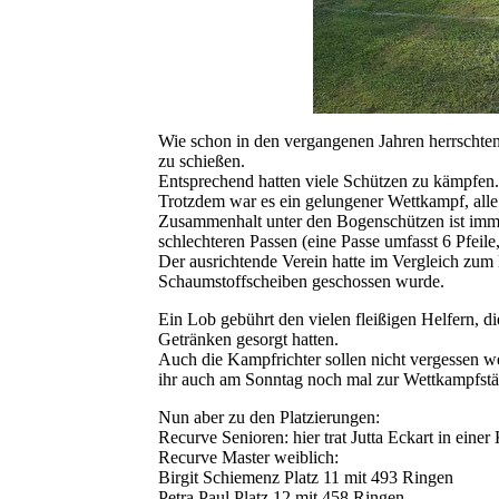
Wie schon in den vergangenen Jahren herrschten
zu schießen.
Entsprechend hatten viele Schützen zu kämpfen.
Trotzdem war es ein gelungener Wettkampf, all
Zusammenhalt unter den Bogenschützen ist immer
schlechteren Passen (eine Passe umfasst 6 Pfeil
Der ausrichtende Verein hatte im Vergleich zum 
Schaumstoffscheiben geschossen wurde.
Ein Lob gebührt den vielen fleißigen Helfern, di
Getränken gesorgt hatten.
Auch die Kampfrichter sollen nicht vergessen w
ihr auch am Sonntag noch mal zur Wettkampfstä
Nun aber zu den Platzierungen:
Recurve Senioren: hier trat Jutta Eckart in ein
Recurve Master weiblich:
Birgit Schiemenz Platz 11 mit 493 Ringen
Petra Paul Platz 12 mit 458 Ringen