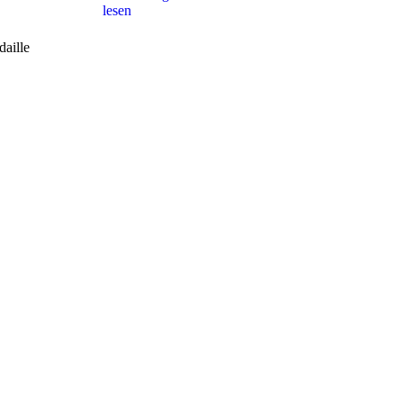
lesen
aille