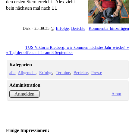
den ersten Stern erreicht. Alex zieht
bein nächsten mal nach 👍🏻
Dirk - 23:39:35 @
Erfolge
,
Berichte
|
Kommentar hinzufügen
TUS Viktoria Rietberg, wir kommen nächstes Jahr wieder! »
« Tag der offenen Tür am 8.September
Kategorien
alle
Allgemein
Erfolge
Termine
Berichte
Presse
Administration
Atom
Anmelden
Einige Impressionen: