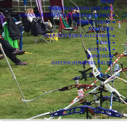
NEWS
TRAININGSZEITEN UND ORTE
ANFÄNGER UND GÄSTE INFORMATIONEN
UNSER VEREIN
KALENDER
NELKENTURNIER-ALLGEMEIN
LINKS
KONTAKT
IMPRESSUM
DATENSCHUTZERKLÄRUNG