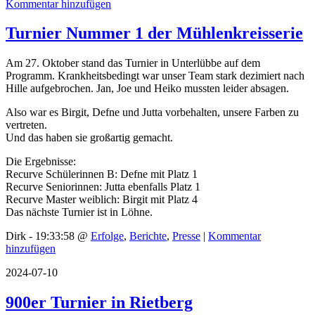
Kommentar hinzufügen
Turnier Nummer 1 der Mühlenkreisserie
Am 27. Oktober stand das Turnier in Unterlübbe auf dem
Programm. Krankheitsbedingt war unser Team stark dezimiert nach
Hille aufgebrochen. Jan, Joe und Heiko mussten leider absagen.
Also war es Birgit, Defne und Jutta vorbehalten, unsere Farben zu
vertreten.
Und das haben sie großartig gemacht.
Die Ergebnisse:
Recurve Schülerinnen B: Defne mit Platz 1
Recurve Seniorinnen: Jutta ebenfalls Platz 1
Recurve Master weiblich: Birgit mit Platz 4
Das nächste Turnier ist in Löhne.
Dirk - 19:33:58 @
Erfolge
,
Berichte
,
Presse
|
Kommentar
hinzufügen
2024-07-10
900er Turnier in Rietberg