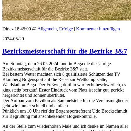
Dirk - 18:45:00 @
Allgemein
,
Erfolge
|
Kommentar hinzufügen
2024-05-29
Bezirksmeisterschaft für die Bezirke 3&7
Am Sonntag, dem 26.05.2024 fand in Bega die diesjährige
Bezirksmeisterschaft für die Bezirke 3&7 statt.
Bei bestem Wetter machten sich 8 qualifizierte Schützen des TV
Blomberg Bogensport auf die Reise zur Wettkampfstätte,
Waldstadion Bega. Der Fußweg dorthin war recht beschwerlich, es
ging stetig bergauf. Erster Eindruck vom Platz ist sehr gut, perfekt
hergerichtet und sonnenüberflutet.
Der Aufbau vom Pavillon als Sammelstelle für die Vereinsmitglieder
geht wie immer schnell und einfach.
Pünklich um 10 Uhr rief der Bogensportreferent Udo Brockschmidt
zur Begrüßung mit anschließender Bogenkontrolle.
An der Stelle zum wiederholten Male und ich denke im Namen aller