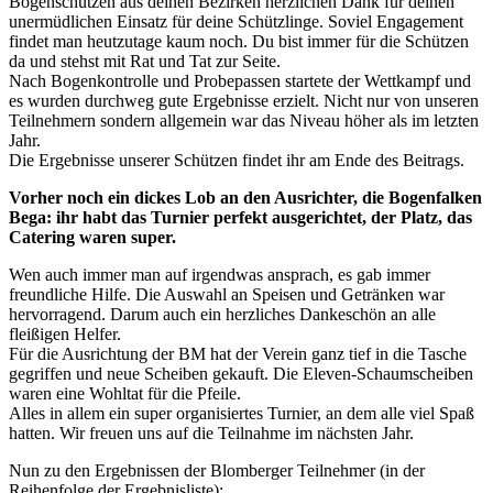
Bogenschützen aus deinen Bezirken herzlichen Dank für deinen
unermüdlichen Einsatz für deine Schützlinge. Soviel Engagement
findet man heutzutage kaum noch. Du bist immer für die Schützen
da und stehst mit Rat und Tat zur Seite.
Nach Bogenkontrolle und Probepassen startete der Wettkampf und
es wurden durchweg gute Ergebnisse erzielt. Nicht nur von unseren
Teilnehmern sondern allgemein war das Niveau höher als im letzten
Jahr.
Die Ergebnisse unserer Schützen findet ihr am Ende des Beitrags.
Vorher noch ein dickes Lob an den Ausrichter, die Bogenfalken
Bega: ihr habt das Turnier perfekt ausgerichtet, der Platz, das
Catering waren super.
Wen auch immer man auf irgendwas ansprach, es gab immer
freundliche Hilfe. Die Auswahl an Speisen und Getränken war
hervorragend. Darum auch ein herzliches Dankeschön an alle
fleißigen Helfer.
Für die Ausrichtung der BM hat der Verein ganz tief in die Tasche
gegriffen und neue Scheiben gekauft. Die Eleven-Schaumscheiben
waren eine Wohltat für die Pfeile.
Alles in allem ein super organisiertes Turnier, an dem alle viel Spaß
hatten. Wir freuen uns auf die Teilnahme im nächsten Jahr.
Nun zu den Ergebnissen der Blomberger Teilnehmer (in der
Reihenfolge der Ergebnisliste):