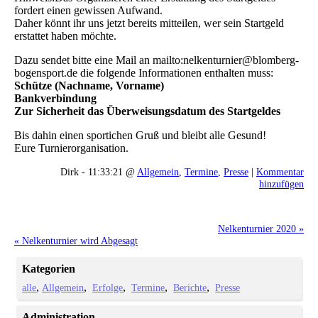
fordert einen gewissen Aufwand.
Daher könnt ihr uns jetzt bereits mitteilen, wer sein Startgeld
erstattet haben möchte.
Dazu sendet bitte eine Mail an mailto:nelkenturnier@blomberg-
bogensport.de die folgende Informationen enthalten muss:
Schütze (Nachname, Vorname)
Bankverbindung
Zur Sicherheit das Überweisungsdatum des Startgeldes
Bis dahin einen sportichen Gruß und bleibt alle Gesund!
Eure Turnierorganisation.
Dirk - 11:33:21 @
Allgemein
,
Termine
,
Presse
|
Kommentar
hinzufügen
Nelkenturnier 2020 »
« Nelkenturnier wird Abgesagt
Kategorien
alle
Allgemein
Erfolge
Termine
Berichte
Presse
Administration