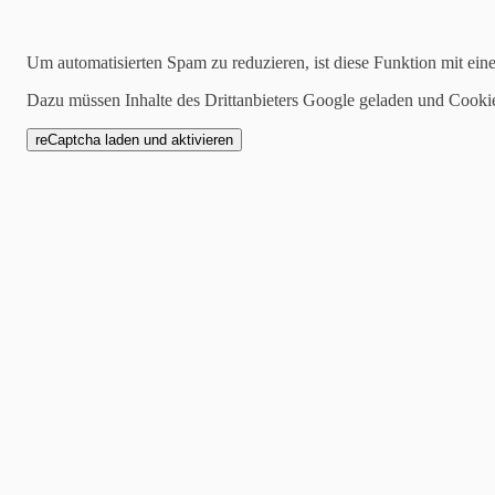
2024-12-12
Um automatisierten Spam zu reduzieren, ist diese Funktion mit ein
Bezirksmeisterschaft 2
Dazu müssen Inhalte des Drittanbieters Google geladen und Cooki
Bezirk 3 Bad Salzuflen 
Die BM 2025 wurde bereits
und wie üblich auf 2 Tage ve
Die BM fand zum dritten und
mal in Bad Salzuflen statt. 
neuer Ausrichter gesucht.