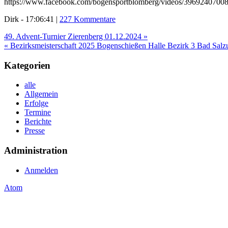
https://www.facebook.com/bogensportblomberg/videos/3969240700
Dirk - 17:06:41 |
227 Kommentare
49. Advent-Turnier Zierenberg 01.12.2024 »
« Bezirksmeisterschaft 2025 Bogenschießen Halle Bezirk 3 Bad Salz
Kategorien
alle
Allgemein
Erfolge
Termine
Berichte
Presse
Administration
Anmelden
Atom