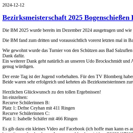
2024-12-12
Bezirksmeisterschaft 2025 Bogenschießen H
Die BM 2025 wurde bereits im Dezember 2024 ausgetragen und wie üb
Die BM fand zum dritten und voraussichtlich vorerst letzten mal in Bad
Wie gewohnt wurde das Turnier von den Schützen aus Bad Salzuflen se
Dank dafür.
Ein weiterer Dank geht natürlich an unseren Udo Brockschmidt und 
genug würdigen.
Der erste Tag ist der Jugend vorbehalten. Für den TV Blomberg habe
Beide waren sehr erfolgreich und kehrten als Bezirksmeisterinnen zur
Herzlichen Glückwunsch zu den tollen Ergebnissen!
Im einzelnen:
Recurve Schülerinnen B:
Platz 1: Defne Ceyhan mit 411 Ringen
Recurve Schülerinnen C:
Platz 1: Isabelle Schäfer mit 466 Ringen
Es gib dazu ein kleines Video auf Facebook (ich hoffe man kann es a