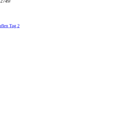
82749/
uflen Tag 2