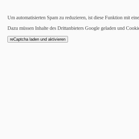
2018-08-21
Um automatisierten Spam zu reduzieren, ist diese Funktion mit ein
1. Training der Ligama
Dazu müssen Inhalte des Drittanbieters Google geladen und Cooki
Unsere Ligamannschaft hat 
gehabt.
Dazu gehören Martin Emmri
Schobinger, Heiko Montague
Ellen Fricke und Anne Ziem