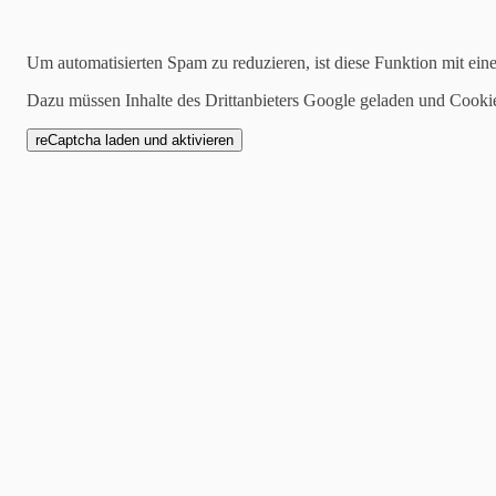
2017-01-24
Um automatisierten Spam zu reduzieren, ist diese Funktion mit ein
Herzlichen Glückwunsch
Dazu müssen Inhalte des Drittanbieters Google geladen und Cooki
Ja nun haben wir wieder ein
Am 13.1.17 habe Ellen ihr
“Ein Anfängerlehrgang in e
Lerneinheiten gemacht”
Eine Lerneinheit davon mus
ihre Prüfung bestanden.