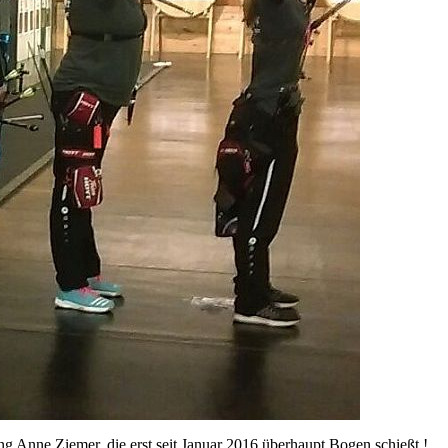
g Anne Ziemer, die erst seit Januar 2016 überhaupt Bogen schießt !