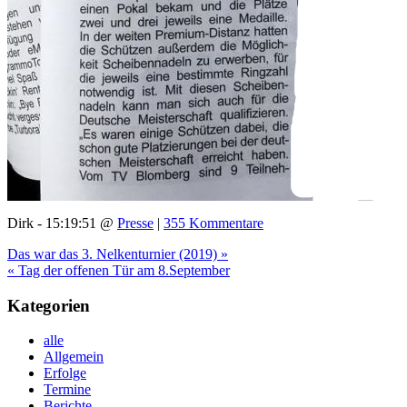
Dirk - 15:19:51 @
Presse
|
355 Kommentare
Das war das 3. Nelkenturnier (2019) »
« Tag der offenen Tür am 8.September
Kategorien
alle
Allgemein
Erfolge
Termine
Berichte