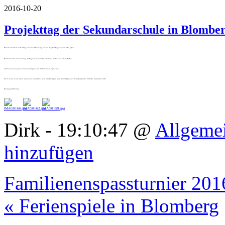
2016-10-20
Projekttag der Sekundarschule in Blombe
Die Sekundarschule in Blomberg hat an ihrem Projekttag auch ein Angebot Bogenschießen dabei gehabt.
Die Kinder haben die Grundzüge des Bogenschießens erklärt bekommen, durften dann selbst schießen.
Am Ende wurde sogar ein kleines Turnier geschossen mit beachtlichen Ergebnissen!
Wir konnten da auch schon das eine und andere Talent sehen. Alle Beteiligten waren mit viel Spaß und Aufmerksamkeit bei der Sache. Vielen Dank dafür.
Hier einige Bilder dazu.
Dirk - 19:10:47 @
Allgeme
hinzufügen
Familienenspassturnier 201
« Ferienspiele in Blomberg